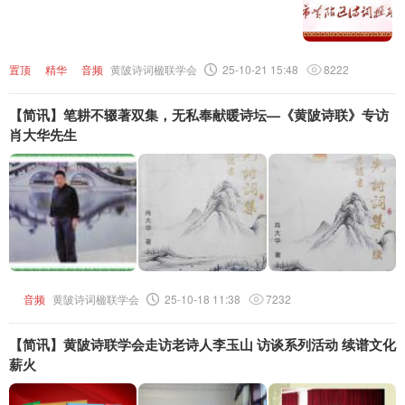
置顶
精华
音频
黄陂诗词楹联学会
25-10-21 15:48
8222
【简讯】笔耕不辍著双集，无私奉献暖诗坛—《黄陂诗联》专访
肖大华先生
音频
黄陂诗词楹联学会
25-10-18 11:38
7232
【简讯】黄陂诗联学会走访老诗人李玉山 访谈系列活动 续谱文化
薪火