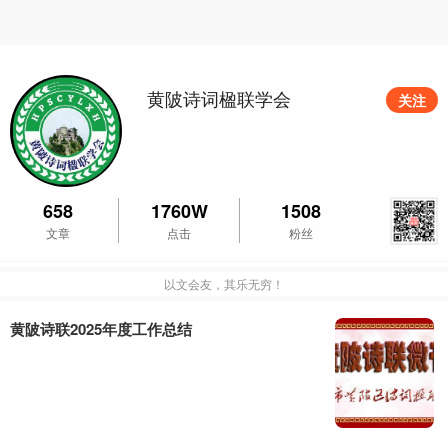
黄陂诗词楹联学会
关注
658
1760W
1508
文章
点击
粉丝
以文会友，其乐无穷！
黄陂诗联2025年度工作总结