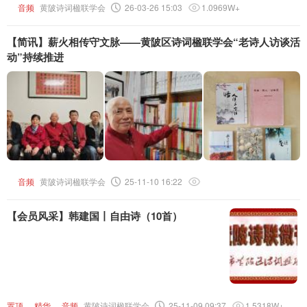
音频
黄陂诗词楹联学会
26-03-26 15:03
1.0969W+
【简讯】薪火相传守文脉——黄陂区诗词楹联学会“老诗人访谈活
动”持续推进
音频
黄陂诗词楹联学会
25-11-10 16:22
【会员风采】韩建国丨自由诗（10首）
置顶
精华
音频
黄陂诗词楹联学会
25-11-09 09:37
1.5318W+