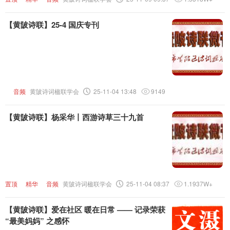
【黄陂诗联】25-4 国庆专刊
音频
黄陂诗词楹联学会
25-11-04 13:48
9149
【黄陂诗联】杨采华丨西游诗草三十九首
置顶
精华
音频
黄陂诗词楹联学会
25-11-04 08:37
1.1937W+
【黄陂诗联】爱在社区 暖在日常 —— 记录荣获
“最美妈妈” 之感怀