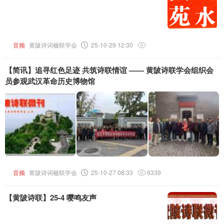
音频
黄陂诗词楹联学会
25-10-29 12:30
【简讯】追寻红色足迹 共筑诗联情谊 —— 黄陂诗联学会组织会
员参观武汉革命历史博物馆
音频
黄陂诗词楹联学会
25-10-27 08:33
6339
【黄陂诗联】25-4 嘤鸣友声