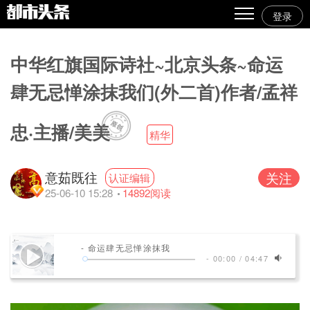
登录
热点
中华红旗国际诗社~北京头条~命运
原创
肆无忌惮涂抹我们(外二首)作者/孟祥
精华
忠·主播/美美
图文
精华
视频
意茹既往
关注
认证编辑
专栏
25-06-10 15:28
14892
阅读
专题
人气
- 命运肆无忌惮涂抹我
-
00:00
/
04:47
传播榜
文集