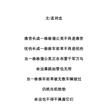
文/孟祥忠
痛苦长成一株株蒲公英不再是痛苦
忧伤长成一株株车前草不再是忧伤
当一株株蒲公英正在布置千军万马
命运暴跳如雷也无用
当一株株车前草被无数车辆驶过
仍然生机勃勃
命运也不得不佩服它们