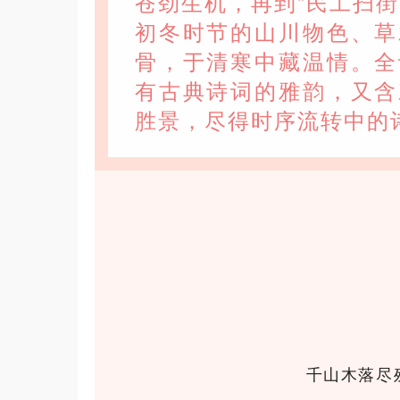
苍劲生机，再到“民工扫
初冬时节的山川物色、草
骨，于清寒中藏温情。全
有古典诗词的雅韵，又含
胜景，尽得时序流转中的
千山木落尽