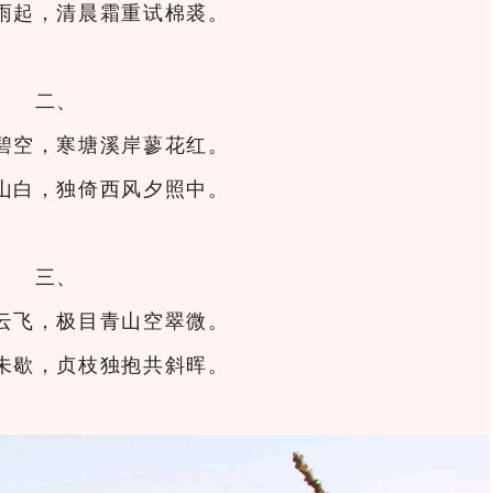
雨起，清晨霜重试棉裘。
二、
碧空，寒塘溪岸蓼花红。
山白，独倚西风夕照中。
三、
云飞，极目青山空翠微。
未歇，贞枝独抱共斜晖。