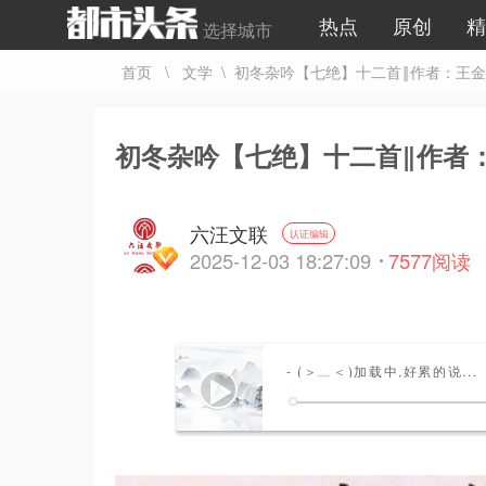
热点
原创
精
选择城市
首页
\
文学
\ 初冬杂吟【七绝】十二首‖作者：王
初冬杂吟【七绝】十二首‖作者
六汪文联
认证编辑
2025-12-03 18:27:09
7577
阅读
- (＞﹏＜)加载中,好累的说...