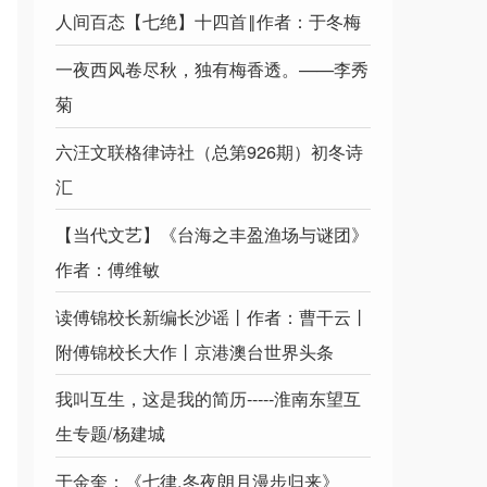
人间百态【七绝】十四首‖作者：于冬梅
一夜西风卷尽秋，独有梅香透。——李秀
菊
六汪文联格律诗社（总第926期）初冬诗
汇
【当代文艺】《台海之丰盈渔场与谜团》
作者：傅维敏
读傅锦校长新编长沙谣丨作者：曹干云丨
附傅锦校长大作丨京港澳台世界头条
我叫互生，这是我的简历-----淮南东望互
生专题/杨建城
于金奎：《七律.冬夜朗月漫步归来》