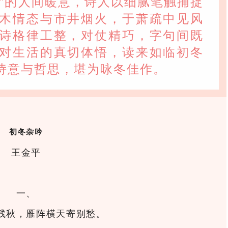
街”的人间暖意，诗人以细腻笔触捕捉
木情态与市井烟火，于萧疏中见风
诗格律工整，对仗精巧，字句间既
对生活的真切体悟，读来如临初冬
诗意与哲思，堪为咏冬佳作。
初冬杂吟
王金平
一、
残秋，雁阵横天寄别愁。