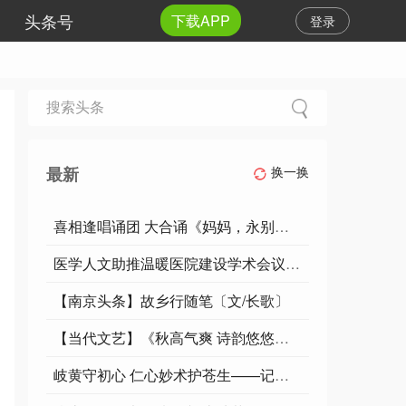
头条号
下载APP
登录
最新
换一换
喜相逢唱诵团 大合诵《妈妈，永别了》作者：女人月亮
医学人文助推温暖医院建设学术会议在河北医大一院举行
【南京头条】故乡行随笔〔文/长歌〕
【当代文艺】《秋高气爽 诗韵悠悠》作者：王洪江
岐黄守初心 仁心妙术护苍生——记中医执业医师蒋云卿