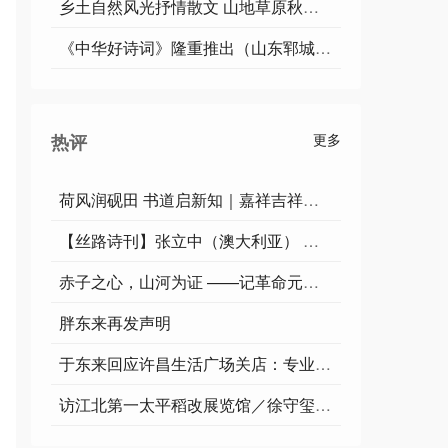
乡土自然风光抒情散文 山地草原秋日凝香
《中华好诗词》隆重推出（山东郓城）著名作家诗人梁邦焕先生《七律.闺女回娘家……》（2026年第71期）敬请雅鉴
热评
更多
荷风润砚田 书道启新知｜嘉祥吉祥文苑书研会书法大课堂暨作品点评活动圆满举办
【丝路诗刊】张立中（澳大利亚） ▏《张立中百字诗诵读周诗歌欣赏》
赤子之心，山河为证 ——记革命元勋李井泉的四川岁月 纪实散文 陈学林（江西临川）
胖东来再发声明
于东来回应许昌生活广场关店：专业失误致租金失控，信仰优先于利润
访江北第一太平稻改展览馆／徐守玺（山东省临沂市）