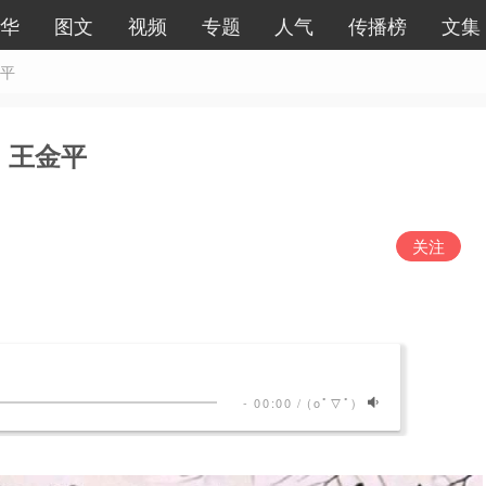
华
图文
视频
专题
人气
传播榜
文集
金平
：王金平
关注
-
00:00
/
(oﾟ▽ﾟ)