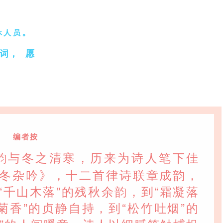
。
休人员
词，
愿
编者按
韵与冬之清寒，历来为诗人笔下佳
冬杂吟》，十二首律诗联章成韵，
“千山木落”的残秋余韵，到“霜凝落
菊香”的贞静自持，到“松竹吐烟”的