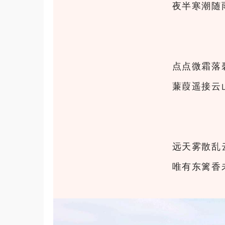
夜半寒潮随
点点微霜落
蒹葭遥接云
远天雾散乱
唯有东篱香