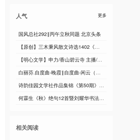
人气
更多
国风总社292‖丙午立秋同题 北京头条
【原创】三木秉风散文诗选1402《飞英簌簌落沙汀，叠涧涓涓宕翠萍》
【明心文学】申力/香山碧云寺 主播/薇薇
白丽芬.自度曲-晚霞‖自度曲-闲云（原创首发）
诗韵佳园文学社作品集锦《第50期》-周刊
何霖生《秋》绝句12首暨刘耀华书法5幅唯美佳作欣赏∥中国桂林都市漓江诗书画社（第99期）
相关阅读