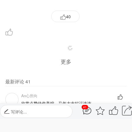
更多
最新评论
41
An心所向
欣赏点赞佳作美编，马年大吉好运连连
03-01 10:44
回复
金鸡报晓 风采
新年新春气象新，喜读佳作乐开怀！（金鸡报晓）🇨🇳🙏
02-27 10:05
回复
东北的风
41
写评论...
人美诗词妙，奇想不俗套；一首七律绝，创新迎春到。编
辑更精心，配乐更独到；精神一肴歺，举撙独享好！
02-23 05:08
回复