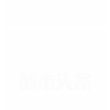
七律·贺新春
吉林/依兰
东风送暖破寒烟，霁色新开锦绣筵。
万户灯红催腊去，千门酒碧迓春还。
山河焕彩添佳气，岁月呈祥庆瑞年。
且把清樽同祝颂，人间处处乐尧天。