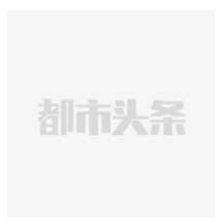
吉林省诗词学会会
作者简介：依兰，吉林蛟河人，
员，吉林市作家协会会员，吉林市雪柳诗社
理事，诗香门第会员，
爱好文学、诗词、读
书、摄影。
作品经常在都市头条、网络平
台、报刊杂志上发表。
愿用善良结交真诚的