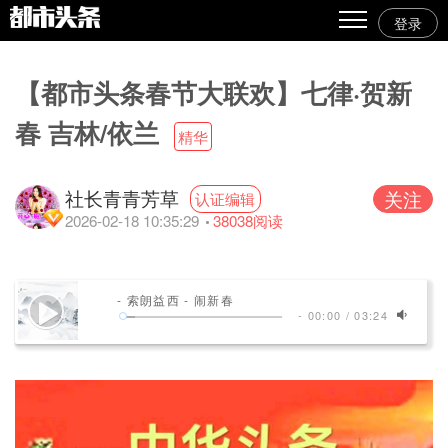
登录
热点
【都市头条春节大联欢】七律·贺新
原创
春 吉林/依兰
精华
精华
图文
社长青青芳草
关注
认证编辑
2026-02-18 10:35:29
38038
阅读
视频
专栏
- 索朗益西 - 闹新春
专题
-
00:00
/
03:24
人气
传播榜
文集