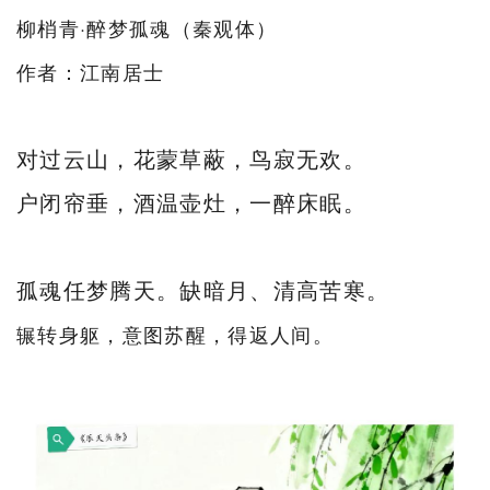
柳梢青·醉梦孤魂（秦观体）
作者：江南居士
对过云山，花蒙草蔽，鸟寂无欢。
户闭帘垂，酒温壶灶，一醉床眠。
孤魂任梦腾天。缺暗月、清高苦寒。
辗转身躯，意图苏醒，得返人间。