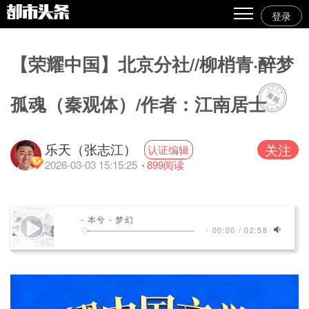
登录
热点
【荣耀中国】北京分社//柳梢青·醉梦
原创
精华
孤魂（秦观体）/作者：江南居士
图文
乐天（张志江）
关注
认证编辑
视频
2026-03-03 15:15:25
899
阅读
专栏
专题
- 本兮 - 梦幻
-
00:00
/
02:58
人气
传播榜
文集