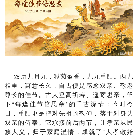
农历九月九，秋菊盈香，九九重阳。两九
相重，寓意长久，自古便是感念双亲、敬老
尊长的佳节。古人登高祈寿、遥寄思亲，留
下“每逢佳节倍思亲”的千古深情；今时今
日，重阳更是把对先祖的敬仰，落于对身边
双亲的侍奉。它承接前后两节，让孝亲从民
族大义，归于家庭温情，成就了“大孝敬始