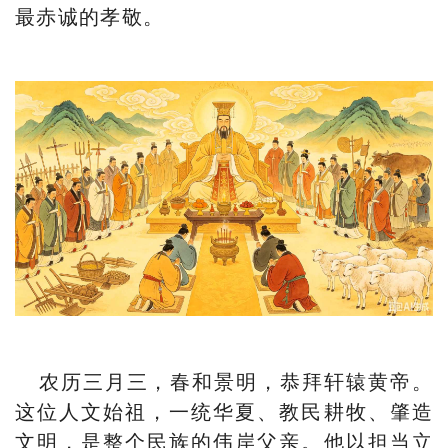
最赤诚的孝敬。
农历三月三，春和景明，恭拜轩辕黄帝。
这位人文始祖，一统华夏、教民耕牧、肇造
文明，是整个民族的伟岸父亲。他以担当立