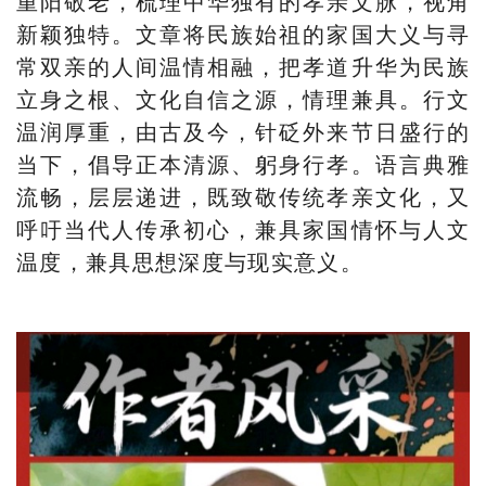
重阳敬老，梳理中华独有的孝亲文脉，视角
新颖独特。文章将民族始祖的家国大义与寻
常双亲的人间温情相融，把孝道升华为民族
立身之根、文化自信之源，情理兼具。行文
温润厚重，由古及今，针砭外来节日盛行的
当下，倡导正本清源、躬身行孝。语言典雅
流畅，层层递进，既致敬传统孝亲文化，又
呼吁当代人传承初心，兼具家国情怀与人文
温度，兼具思想深度与现实意义。