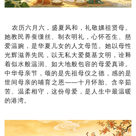
农历六月六，盛夏风和，礼敬嫘祖贤母。
她教民养蚕缫丝、制衣明礼，心怀苍生、慈
爱温婉，是华夏儿女的人文母范。她以母性
光辉滋养先民，以无私大爱奠基文明，诠释
着似水般温润、如大地般包容的母爱真谛。
中华母亲节，颂的是先祖母仪之德，感的是
世间母亲的哺育之恩——十月怀胎、含辛茹
苦、温柔相守，这份母爱，是人生中最温暖
的港湾。