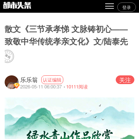
登录
热点
散文《三节承孝悌 文脉铸初心——
原创
致敬中华传统孝亲文化》文/陆泰先
精华
图文
视频
乐乐翁
关注
认证编辑
专栏
2026-05-11 06:00:37
10111
阅读
专题
人气
传播榜
文集