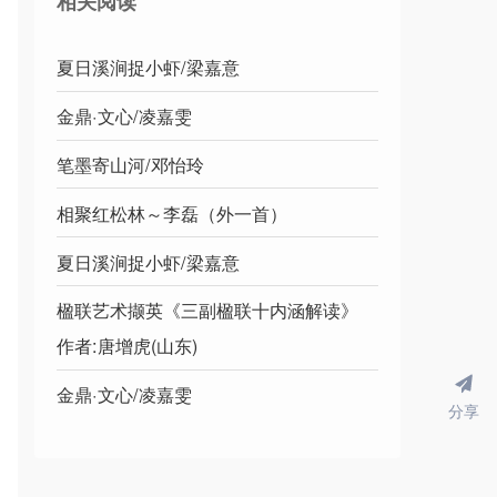
相关阅读
夏日溪涧捉小虾/梁嘉意
金鼎·文心/凌嘉雯
笔墨寄山河/邓怡玲
相聚红松林～李磊（外一首）
夏日溪涧捉小虾/梁嘉意
楹联艺术撷英《三副楹联十内涵解读》
作者:唐增虎(山东)
金鼎·文心/凌嘉雯
分享