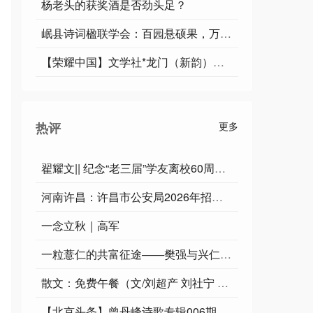
杨老头的获奖酒是否劲头足？
岷县诗词楹联学会：百园悬硕果，万叶泛红光。‖立秋诗词专刊
【荣耀中国】文学社*龙门（新韵）作者/李俊清（甘肃）
热评
更多
翟耀文|| 纪念“老三届”学友离校60周年感赋
河南许昌：许昌市公安局2026年招聘警务辅助人员公告
一念立秋｜高军
一粒薏仁的共富征途——樊强与兴仁薏仁米国际交易中心的产业突围纪实||郭军
散文：免费午餐（文/刘超产 刘社宁 图/刘陕锋 刘佳辉）
【北京头条】曾丹峰诗歌专辑006期