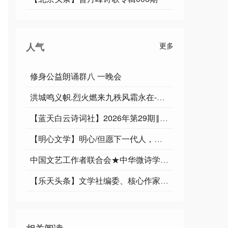
人气
更多
修身公益朗诵群八 一晚会
洪城鸣义帜.烈火燃来九秩风霜永在-俊岳汇雄师.祥光漫彻千重紫气遐昌∥运雪.耀华.唐江.班镇.天鹏.忠才.绍辉.飞鵬.兴华.继斌.小草.金穗.广英.家驹等佳作欣赏
【蓝天白云诗词社】2026年第29期‖王理松悼亡兄诗词专刊
【明心文学】明心/但愿下一代人，生活不在阴霾中 主播/薇薇
中国文艺工作者联合会★中华微诗学院（华诗特刊）第127期
【乐天头条】文学社编委、核心作家于宾先生精品//鹧鸪天•铁军魂（词林正韵）