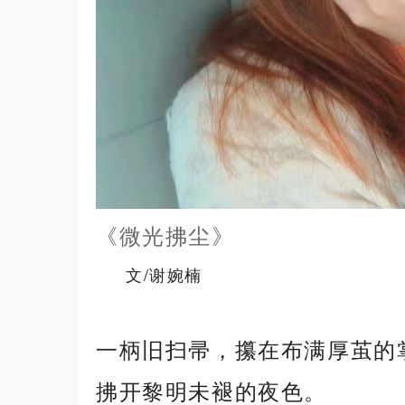
《微光拂尘》
文/谢婉楠
一柄旧扫帚，攥在布满厚茧的
拂开黎明未褪的夜色。