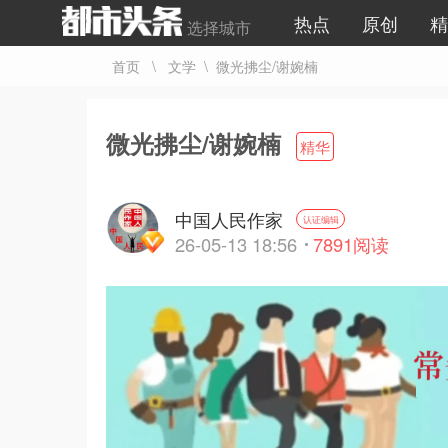
热点
原创
精
选择城市
首页
\
文学
\ 微光拂尘/谢婉楠
微光拂尘/谢婉楠
精华
中国人民作家
认证编辑
26-05-13 18:56
7891
阅读