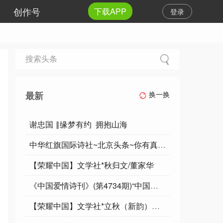
创作号
下载APP
登录
最新
换一换
谢忠国 ‖缘梦有约 拥抱山海
中华红旗国际诗社~北京头条~你有真正的朋友吗:作者/雨下罗加:诵读/边城
【荣耀中国】文学社*秋归文/董家华
《中国爱情诗刊》(第4734期)“中国爱情诗刊·中国爱情小诗诗社”选送
【荣耀中国】文学社*立秋（新韵）李俊清（甘肃）