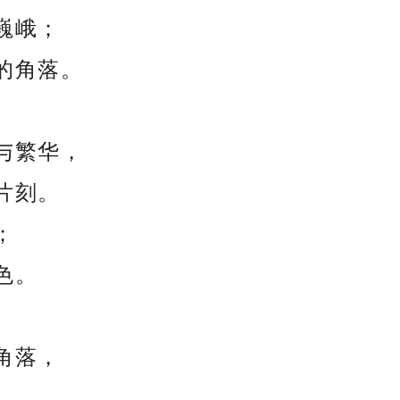
巍峨；
的角落。
与繁华，
片刻。
；
色。
角落，