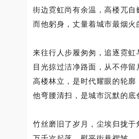
街边霓虹尚有余温，高楼兀自
而他躬身，丈量着城市最烟火
来往行人步履匆匆，追逐霓虹
目光掠过洁净路面，从不停留
高楼林立，是时代耀眼的轮廓
他弯腰清扫，是城市沉默的底
竹丝磨旧了岁月，尘埃归拢于
万千次起落，熨平街巷褶皱。