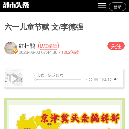
登录
热点
六一儿童节赋 文/李德强
原创
精华
红杜鹃
关注
认证编辑
2026-06-03 07:44:30
1202
阅读
图文
视频
- 儿歌 - 快乐的六一
专栏
-
00:00
/
02:35
专题
人气
传播榜
文集