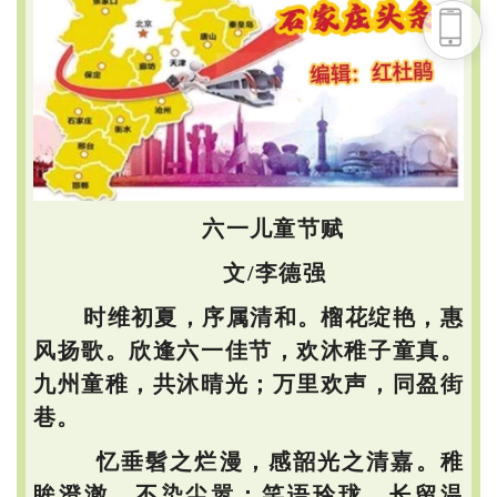
头条号
下载APP
六一儿童节赋
文/李德强
时维初夏，序属清和。榴花绽艳，惠
风扬歌。欣逢六一佳节，欢沐稚子童真。
九州童稚，共沐晴光；万里欢声，同盈街
巷。
忆垂髫之烂漫，感韶光之清嘉。稚
眸澄澈，不染尘嚣；笑语玲珑，长留温