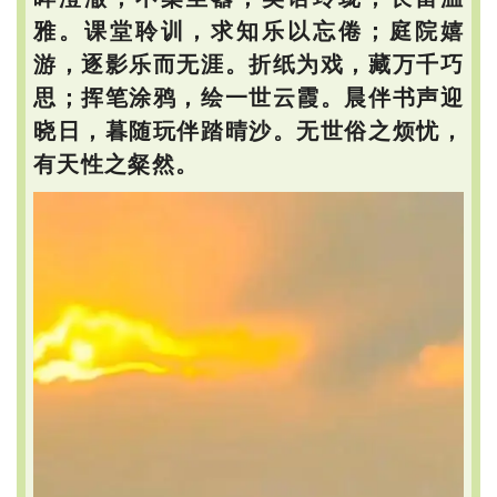
雅。课堂聆训，求知乐以忘倦；庭院嬉
游，逐影乐而无涯。折纸为戏，藏万千巧
思；挥笔涂鸦，绘一世云霞。晨伴书声迎
晓日，暮随玩伴踏晴沙。无世俗之烦忧，
有天性之粲然。