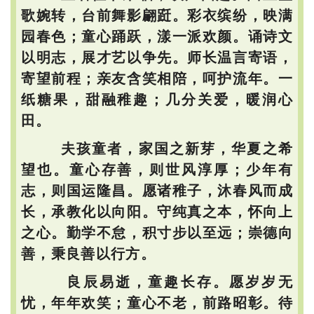
歌婉转，台前舞影翩跹。彩衣缤纷，映满
园春色；童心踊跃，漾一派欢颜。诵诗文
以明志，展才艺以争先。师长温言寄语，
寄望前程；亲友含笑相陪，呵护流年。一
纸糖果，甜融稚趣；几分关爱，暖润心
田。
夫孩童者，家国之新芽，华夏之希
望也。童心存善，则世风淳厚；少年有
志，则国运隆昌。愿诸稚子，沐春风而成
长，承教化以向阳。守纯真之本，怀向上
之心。勤学不怠，积寸步以至远；崇德向
善，秉良善以行方。
良辰易逝，童趣长存。愿岁岁无
忧，年年欢笑；童心不老，前路昭彰。待