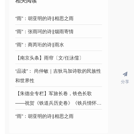
相关阅读
“雨”：胡亚明的诗‖相思之雨
“雨”：张雨珂的诗‖烟雨寄情
“雨”：商芮珩的诗‖雨水
【南京头条】雨帘〔文/任泳儒〕
“品读”： 尚仲敏｜吉狄马加诗歌的民族性
和世界性
分享
【朱德全专栏】军旅长卷，铁色长歌
——祝贺《铁道兵历史卷》《铁兵情怀
卷》出版发行
“雨”：胡亚明的诗‖相思之雨