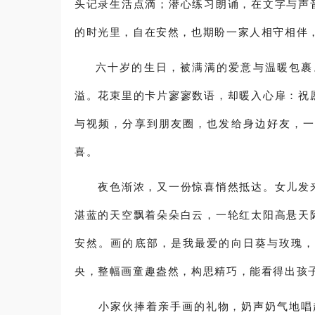
头记录生活点滴；潜心练习朗诵，在文字与声
的时光里，自在安然，也期盼一家人相守相伴
六十岁的生日，被满满的爱意与温暖包裹。
溢。花束里的卡片寥寥数语，却暖入心扉：祝
与视频，分享到朋友圈，也发给身边好友，
喜。
夜色渐浓，又一份惊喜悄然抵达。女儿发来
湛蓝的天空飘着朵朵白云，一轮红太阳高悬天
安然。画的底部，是我最爱的向日葵与玫瑰
央，整幅画童趣盎然，构思精巧，能看得出孩
小家伙捧着亲手画的礼物，奶声奶气地唱起