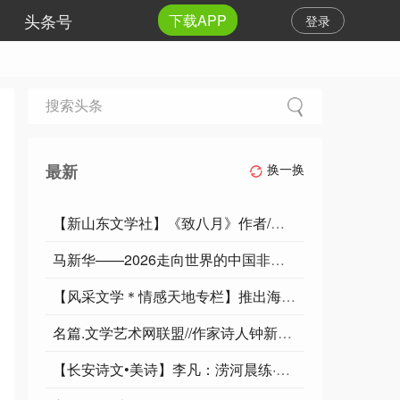
头条号
下载APP
登录
最新
换一换
【新山东文学社】《致八月》作者/云逍遥 主播/墨兰
马新华——2026走向世界的中国非遗名家
【风采文学＊情感天地专栏】推出海梦老师的文章/文字的意义‖诵读/燕子‖序列000211号
名篇.文学艺术网联盟//作家诗人钟新敏佳作《欣欣向荣》外一首
【长安诗文•美诗】李凡：涝河晨练·雨霁观钓