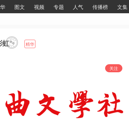
华
图文
视频
专题
人气
传播榜
文集
彩虹
精华
关注