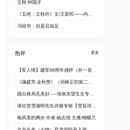
立秋 钟国才
《五绝：立秋吟》文/王新民——内蒙古
冯祖华：自是且知足
热评
更多
【军人情】建军99周年感怀（外一首）：图/文：吴永安（陕西汉中）
《滿庭芳.金秋赞》（词林正韵第二部江阳 依钦谱宴几道体） 作者：李玉桥/朗诵：茱萸
跳出格局见美好-----淮南东望互生专题/杨建城
请欣赏雪湘明先生诗摄专辑【雪翁诗影】
晚风里的脚步 作者:杨志强 主播:蝴蝶兰
北京头条（七绝）双龙洞卧舟入洞 文/李以民（江西鄱阳） || 东方《品语亭》诗社总社