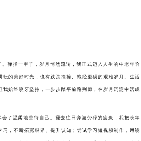
日子。弹指一甲子，岁月悄然流转，我正式迈入人生的中老年阶
耕耘的美好时光，也有跌跌撞撞、饱经磨砺的艰难岁月。生活
但我始终咬牙坚持，一步步踏平前路荆棘，在岁月沉淀中活成
会了温柔地善待自己。褪去往日奔波劳碌的疲惫，我把晚年
学习，不断拓宽眼界、提升认知；尝试学习短视频制作，用镜