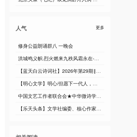
人气
更多
修身公益朗诵群八 一晚会
洪城鸣义帜.烈火燃来九秩风霜永在-俊岳汇雄师.祥光漫彻千重紫气遐昌∥运雪.耀华.唐江.班镇.天鹏.忠才.绍辉.飞鵬.兴华.继斌.小草.金穗.广英.家驹等佳作欣赏
【蓝天白云诗词社】2026年第29期‖王理松悼亡兄诗词专刊
【明心文学】明心/但愿下一代人，生活不在阴霾中 主播/薇薇
中国文艺工作者联合会★中华微诗学院（华诗特刊）第127期
【乐天头条】文学社编委、核心作家于宾先生精品//鹧鸪天•铁军魂（词林正韵）