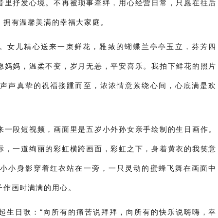
音里抒发心境。不再被琐事牵绊，用心经营日常，只愿在往后
，拥有温馨美满的幸福大家庭。
女儿精心送来一束鲜花，雅致的蝴蝶兰亭亭玉立，芬芳四
愿妈妈，温柔不变，岁月无恙，平安喜乐。我拍下鲜花的照片
一声声真挚的祝福接踵而至，浓浓情意萦绕心间，心底满是欢
一段短视频，画面里是五岁小外孙女亲手绘制的生日画作。
际，一道绚丽的彩虹横跨画面，彩虹之下，身着黄衣的我笑意
，小小身影穿着红衣站在一旁，一只灵动的蜜蜂飞舞在画面中
子作画时满满的用心。
生日歌：“向所有的痛苦说拜拜，向所有的快乐说嗨嗨，幸