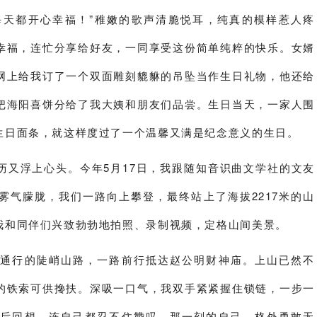
每天都开心幸福！”稚嫩的歌声清脆悦耳，纯真的模样惹人疼
幸福，连忙分享给好友，一同享受这份简单纯粹的快乐。女婿
网上给我订了一个双面雕刻貔貅的吊坠当作生日礼物，他还给
把海阳喜饼分给了我大姨和朋友们品尝。生日当天，一家人围
生日面条，就这样度过了一个温馨又满是纪念意义的生日。
又浮上心头。今年5月17日，我跟随知音识曲文学社的文友
雾气朦胧，我们一路向上攀登，最终站上了海拔2217米的山
我和同伴们兴致勃勃地拍照、录制视频，定格山间美景。
行的陡峭山路，一路前行抵达赵公明财神庙。上山已然不
的铁索可供搀扶。深吸一口气，我双手紧紧握住锁链，一步一
事后回想，连自己都忍不住赞叹，那一刻的自己，格外勇敢无