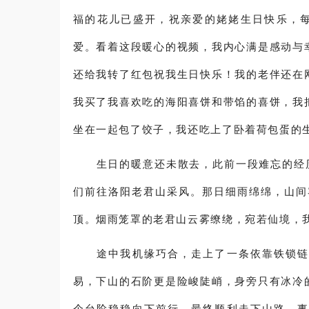
福的花儿已盛开，祝亲爱的姥姥生日快乐，
爱。看着这段暖心的视频，我内心满是感动与
还给我转了红包祝我生日快乐！我的老伴还在
我买了我喜欢吃的海阳喜饼和带馅的喜饼，我
坐在一起包了饺子，我还吃上了卧着荷包蛋的
生日的暖意还未散去，此前一段难忘的经历
们前往洛阳老君山采风。那日细雨绵绵，山间
顶。烟雨笼罩的老君山云雾缭绕，宛若仙境，
途中我机缘巧合，走上了一条依靠铁锁链通
易，下山的石阶更是险峻陡峭，身旁只有冰冷
个台阶稳稳向下前行，最终顺利走下山路。