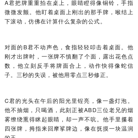
A君把牌重重拍在桌上，眼睛瞪得像铜铃，手指
微微发颤。他盯着桌面上刚出的那手牌，喉结上
下滚动，仿佛在计算什么复杂的公式。
对面的B君不动声色，食指轻轻叩击着桌面。他
刚才出牌时，一张牌不慎翻了个面，露出花色点
数，他立刻反手将牌面合上，动作快得像蛇信
子。三秒的失误，被他用零点三秒修正。
C君的光头在午后的阳光里锃亮，像一盏灯泡。
他不抽烟，只喝酒，此刻正被ABD三位老兄的烟
雾缭绕熏得眯起眼睛，却一声不吭。他手里攥着
四张牌，拇指来回摩挲牌边，像在抚摸一块温润
的玉。