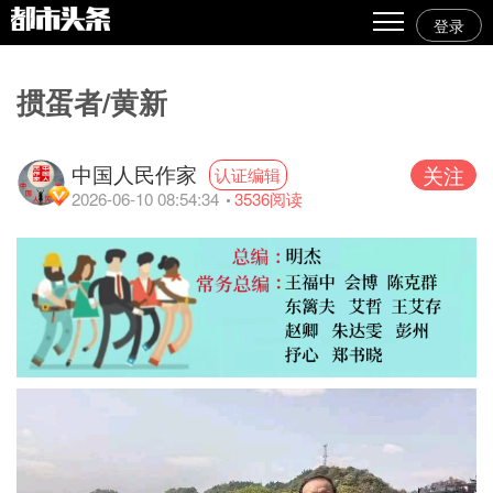
登录
热点
掼蛋者/黄新
原创
精华
中国人民作家
关注
认证编辑
2026-06-10 08:54:34
3536
阅读
图文
视频
专栏
专题
人气
传播榜
文集