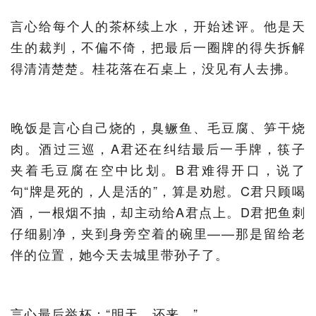
言心给每个人的茶杯续上水，开始述评。他是天
生的裁判，不偏不倚，把最后一圈牌的得失拆解
得清清楚楚。桂花落在石桌上，没见有人去拂。
晚饭是言心自己烧的，臭鳜鱼、毛豆腐、笋干烧
肉。酒过三巡，A君还在纠结最后一手牌，筷子
夹着毛豆腐在空中比划。B君难得开口，说了
句“牌是死的，人是活的”，算是劝慰。C君只顾喝
酒，一根烟不抽，却主动给A君点上。D君把鱼刺
仔细剔净，夹到身旁空着的碗里——那是留给老
伴的位置，她今天去城里带孙子了。
言心最后举杯：“明天，还来。”