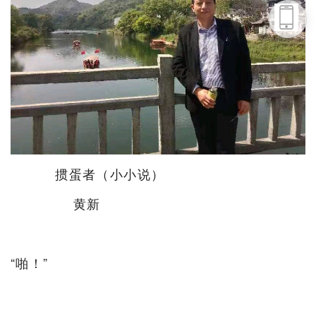
头条号
下载APP
掼蛋者（小小说）
黄新
“啪！”