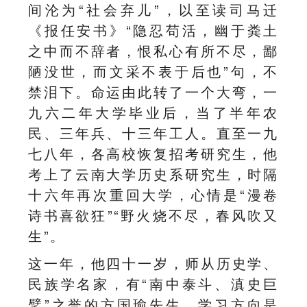
间沦为“社会弃儿”，以至读司马迁
《报任安书》“隐忍苟活，幽于粪土
之中而不辞者，恨私心有所不尽，鄙
陋没世，而文采不表于后也”句，不
禁泪下。命运由此转了一个大弯，一
九六二年大学毕业后，当了半年农
民、三年兵、十三年工人。直至一九
七八年，各高校恢复招考研究生，他
考上了云南大学历史系研究生，时隔
十六年再次重回大学，心情是“漫卷
诗书喜欲狂”“野火烧不尽，春风吹又
生”。
这一年，他四十一岁，师从历史学、
民族学名家，有“南中泰斗、滇史巨
擘”之誉的方国瑜先生，学习方向是