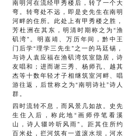
南明河在流经
甲秀楼
后，转了一个大
弯。转弯处不远，即是史先生在南明
河畔的住所。此处上有甲秀楼之胜，
芳杜洲在其东，明清时期称之为“渔
矶湾”。明嘉靖、万历年间，黔中王
门后学“理学三先生”之一的马廷锡，
与诗人袁应福在渔矶湾筑室隐居，诗
友唱和；进而
谢三秀
、杨师孔、越其
杰等十数年轻才子相继筑室河畔、唱
游往返，后世称之为“南明诗社”诗人
群。
四时流转不息，而风景几如故。史先
生住入后，称此地“画师停笔看溪
山，诗人辍吟听风雨”。距其住所约
百米处，拦河筑有一道滚水坝，河水