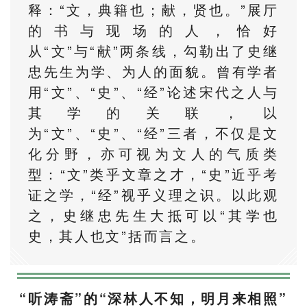
释：“文，典籍也；献，贤也。”展厅
的书与现场的人，恰好
从“文”与“献”两条线，勾勒出了史继
忠先生为学、为人的面貌。曾有学者
用“文”、“史”、“经”论述宋代之人与
其学的关联，以
为“文”、“史”、“经”三者，不仅是文
化分野，亦可视为文人的气质类
型：“文”类乎文章之才，“史”近乎考
证之学，“经”视乎义理之识。以此观
之，史继忠先生大抵可以“其学也
史，其人也文”括而言之。
“
听涛斋
”的“深林人不知，明月来相照”