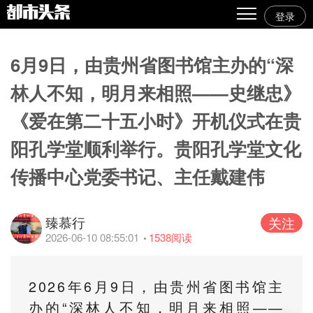
登录
热点
6月9日，由贵州省图书馆主办的“深
原创
林人不知，明月来相照——史继忠》
精华
《爱在第二十五小时》开机仪式在贵
图文
阳孔学堂顺利举行。贵阳孔学堂文化
视频
传播中心党委书记、主任戴建伟
专栏
专题
臻慕行
关注
2026-06-10 08:55:01
1538
阅读
人气
传播榜
2026年6月9日，由贵州省图书馆主
文集
办的“深林人不知，明月来相照——