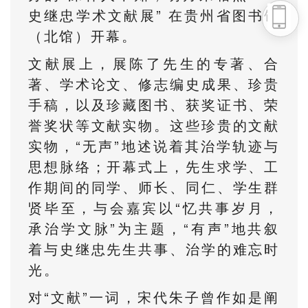
史继忠学术文献展” 在贵州省图书馆
头条号
（北馆）开幕。
下载APP
文献展上，展陈了先生的专著、合
著、学术论文、修志编史成果、珍贵
手稿，以及珍藏图书、获奖证书、荣
誉奖状等文献实物。这些珍贵的文献
实物，“无声”地述说着其治学轨迹与
思想脉络；开幕式上，先生求学、工
作期间的同学、师长、同仁、学生群
贤毕至，与会嘉宾以“忆共事岁月，
承治学文脉”为主题，“有声”地共叙
着与史继忠先生共事、治学的难忘时
光。
对“文献”一词，宋代朱子曾作如是阐