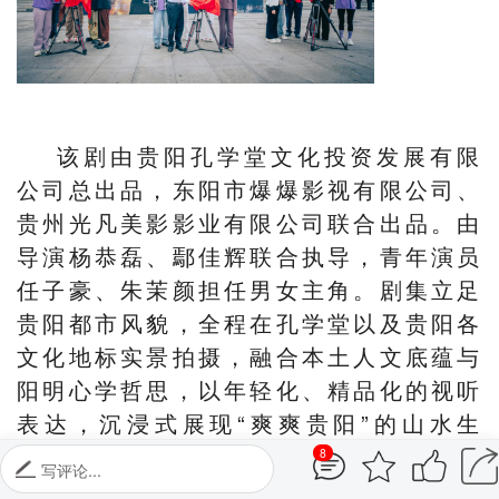
该剧由贵阳孔学堂文化投资发展有限
公司总出品，东阳市爆爆影视有限公司、
贵州光凡美影影业有限公司联合出品。由
导演杨恭磊、鄢佳辉联合执导，青年演员
任子豪、朱茉颜担任男女主角。剧集立足
贵阳都市风貌，全程在孔学堂以及贵阳各
文化地标实景拍摄，融合本土人文底蕴与
阳明心学哲思，以年轻化、精品化的视听
表达，沉浸式展现“爽爽贵阳”的山水生
态、城市风貌与烟火人文。
8
写评论...