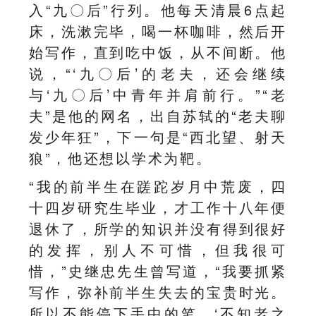
入“九〇后”行列。他每天清晨6点起
床，洗漱完毕，喝一杯咖啡，然后开
始写作，直到吃中饭，从不间断。他
说，“‘九〇后’的老夫，还会继续
与‘九〇后’中青年并肩前行。”“老
夫”是他的网名，出自苏轼的“老夫聊
发少年狂”，下一句是“西北望、射天
狼”，他还想以学术为靶。
“我的前半生在蹉跎岁月中荒废，四
十四岁研究生毕业，才工作十八年便
退休了，所学的知识并没有得到很好
的发挥，别人不可惜，但我很可
惜，”史继忠先生曾写道，“我要抓紧
写作，弥补前半生失去的宝贵时光。
所以不能停下手中的笔，‘不知老之