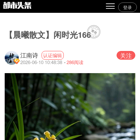
登录
热点
原创
【晨曦散文】闲时光166
精华
江南诗
关注
认证编辑
图文
2026-06-10 10:48:38
286
阅读
视频
专栏
专题
人气
传播榜
文集