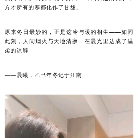
方才所有的寒都化作了甘甜。
原来冬日最妙的，正是这冷与暖的相生——如同
此刻，人间烟火与天地清寂，在晨光里达成了温
柔的谅解。
——晨曦，乙巳年冬记于江南