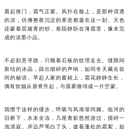
晨起推门，霜气正紧。风扑在脸上，是那种清透
的凉，仿佛整夜沉淀的寒意都凝在这一刻。天色
还蒙着层黛青的纱，巷陌静卧在薄霜里，像未完
成的淡墨小品。
不必刻意寻路，只顺着石板的纹理走去。缝隙间
新结的冰晶，踩出细碎的声响，如同冬天藏在齿
间的秘语。早起人家的窗棂上，霜花静静生长，
偶有炊烟从屋脊升起，与晨雾缠绵成一片空蒙。
我惯于这样的缓步，呼吸与风渐渐同频。临河的
旧桥下，水未全冻，几尾青影悠然游过，搅碎一
池清寂。岸边芦苇白了头，披着蓬松的霜絮，如