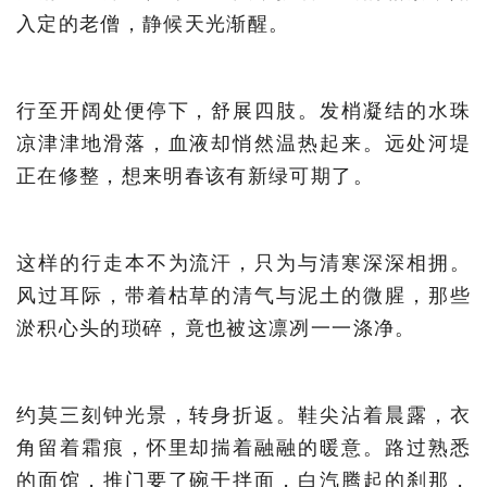
入定的老僧，静候天光渐醒。
行至开阔处便停下，舒展四肢。发梢凝结的水珠
凉津津地滑落，血液却悄然温热起来。远处河堤
正在修整，想来明春该有新绿可期了。
这样的行走本不为流汗，只为与清寒深深相拥。
风过耳际，带着枯草的清气与泥土的微腥，那些
淤积心头的琐碎，竟也被这凛冽一一涤净。
约莫三刻钟光景，转身折返。鞋尖沾着晨露，衣
角留着霜痕，怀里却揣着融融的暖意。路过熟悉
的面馆，推门要了碗干拌面，白汽腾起的刹那，