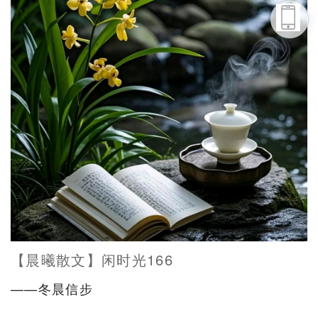
头条号
下载APP
【晨曦散文】闲时光166
——冬晨信步