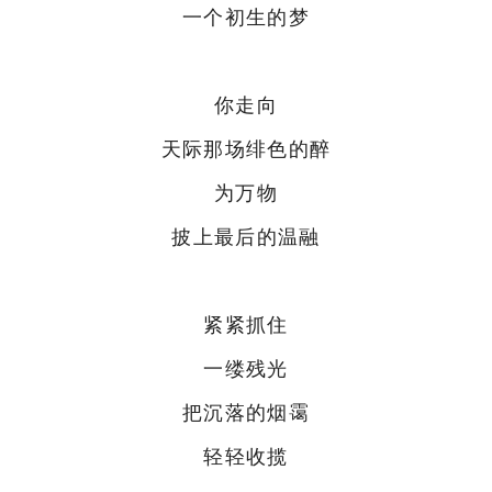
一个初生的梦
你走向
天际那场绯色的醉
为万物
披上最后的温融
紧紧抓住
一缕残光
把沉落的烟霭
轻轻收揽