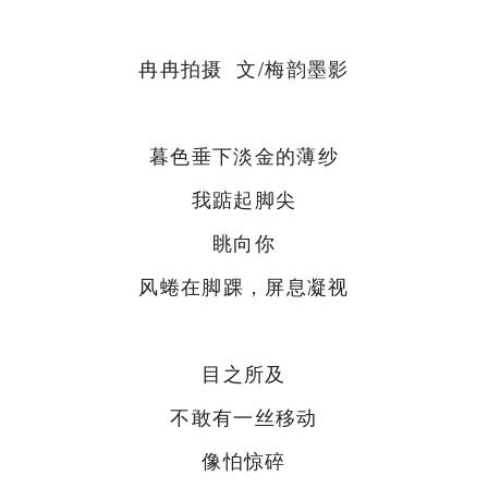
冉冉拍摄 文/梅韵墨影
暮色垂下淡金的薄纱
我踮起脚尖
眺向你
风蜷在脚踝，屏息凝视
目之所及
不敢有一丝移动
像怕惊碎