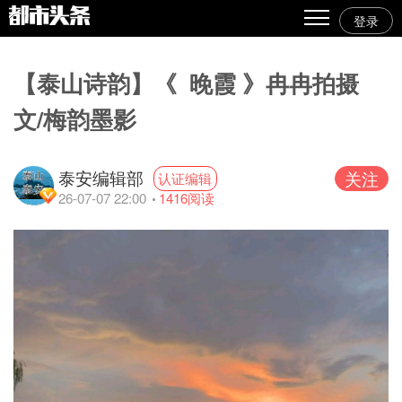
登录
热点
【泰山诗韵】《 晚霞 》冉冉拍摄
原创
文/梅韵墨影
精华
图文
泰安编辑部
关注
认证编辑
26-07-07 22:00
1416
阅读
视频
专栏
专题
人气
传播榜
文集