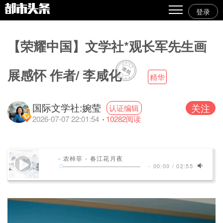
登录
热点
【荣耀中国】文学社*观长军先生画
原创
精华
展感怀 作者/ 李咸化
精华
图文
国际文学社:婉莹
关注
认证编辑
视频
2026-07-07 22:01:54
10282
阅读
专栏
专题
- 农棹菲 - 春江花月夜
-
00:00
/
02:55
人气
传播榜
文集