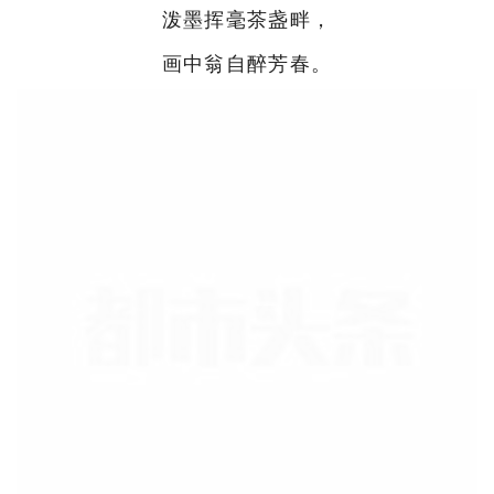
泼墨挥毫茶盏畔，
画中翁自醉芳春。