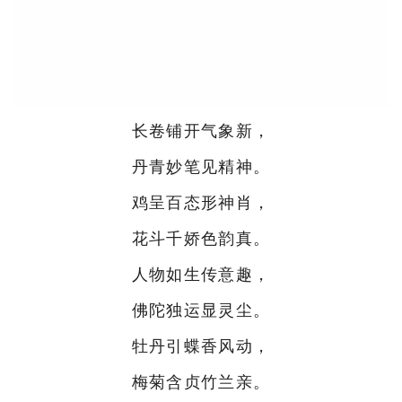
长卷铺开气象新，
丹青妙笔见精神。
鸡呈百态形神肖，
花斗千娇色韵真。
人物如生传意趣，
佛陀独运显灵尘。
牡丹引蝶香风动，
梅菊含贞竹兰亲。