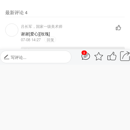
最新评论
4
吕长军，国家一级美术师
谢谢[爱心][玫瑰]
07-08 14:27
回复
雪山
：士别三日，则当刮目相看，愚兄为长军画师的精谌造诣与
4
辉煌成就自豪！！
写评论...
芙蓉
欣赏佳作点赞！棒棒哒！
07-08 13:11
回复
雪山
：谢谢芙蓉持之一恒的关注支持点赞！！
芳
为精美佳作点赞喝彩！
07-08 12:46
回复