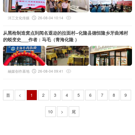
沣三文化传媒
26-08-04 10:14
从黑枪制造窝点到闻名遐迩的拉面村--化隆县德恒隆乡牙曲滩村
的蜕变史___作者：马毛（青海化隆 ）
融媒创作基地
26-08-04 09:41
首
<
1
2
3
4
5
6
7
8
9
10
>
尾