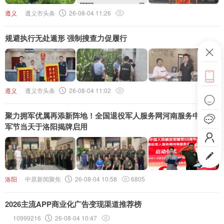
头条号
遵义
遵义市头条
26-08-04 11:26
下载APP
规避执行无处遁形 强制搜查力促履行
ဆ

遵义
遵义市头条
26-08-04 11:02

聚力拥军优属再添新阵地！全国退役军人服务网河南服务中心建

军节当天于洛阳揭牌启用


洛阳
中原新闻聚焦
26-08-04 10:58
6805
2026主流APP商业化广告变现渠道推荐榜
10999216
26-08-04 10:47