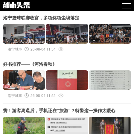
热点
洛宁篮球联赛收官，多项奖项尘埃落定
原创
精华
洛宁城事
26-08-04 11:54
图文
好书推荐——《河洛春秋》
视频
专栏
专题
洛宁城事
26-08-04 11:52
人气
赞！游客离遵后，手机还在“旅游”？特警这一操作太暖心
传播榜
文集