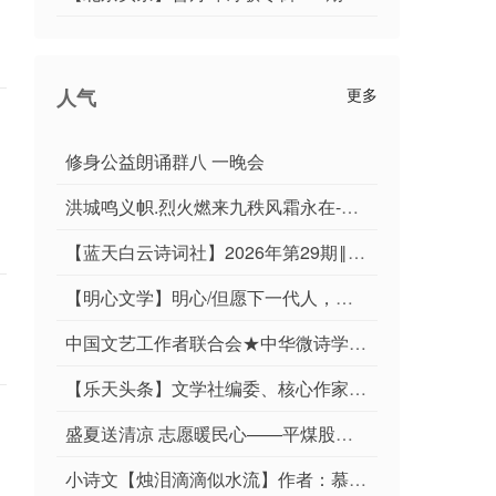
人气
更多
修身公益朗诵群八 一晚会
洪城鸣义帜.烈火燃来九秩风霜永在-俊岳汇雄师.祥光漫彻千重紫气遐昌∥运雪.耀华.唐江.班镇.天鹏.忠才.绍辉.飞鵬.兴华.继斌.小草.金穗.广英.家驹等佳作欣赏
【蓝天白云诗词社】2026年第29期‖王理松悼亡兄诗词专刊
【明心文学】明心/但愿下一代人，生活不在阴霾中 主播/薇薇
中国文艺工作者联合会★中华微诗学院（华诗特刊）第127期
【乐天头条】文学社编委、核心作家于宾先生精品//鹧鸪天•铁军魂（词林正韵）
盛夏送清凉 志愿暖民心——平煤股份四矿孙刚爱心联盟开展夏季便民志愿服务活动
小诗文【烛泪滴滴似水流】作者：慕夏卿卿/编辑制作：烟雨蒙蒙