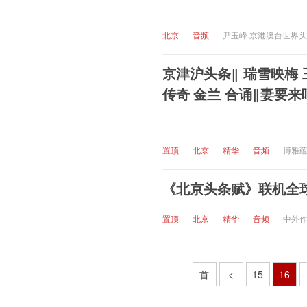
北京
音频
尹玉峰.京港澳台世界
京津沪头条‖ 瑞雪映梅 
传奇 金兰 合诵‖妻要
节99周年华诞献礼 ‖
置顶
北京
精华
音频
博雅
《北京头条赋》联机全
置顶
北京
精华
音频
中外
首
<
15
16