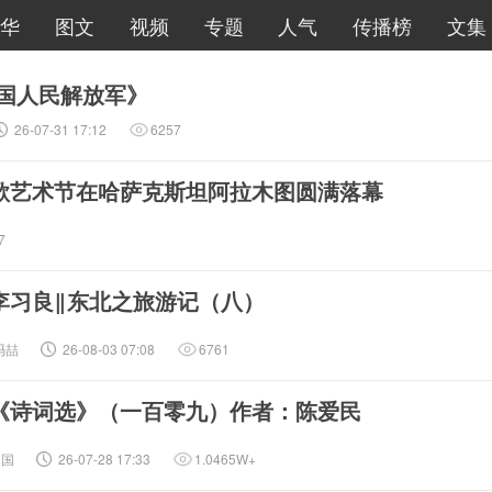
华
图文
视频
专题
人气
传播榜
文集
中国人民解放军》
26-07-31 17:12
6257
歌艺术节在哈萨克斯坦阿拉木图圆满落幕
7
李习良‖东北之旅游记（八）
冯喆
26-08-03 07:08
6761
《诗词选》（一百零九）作者：陈爱民
中国
26-07-28 17:33
1.0465W+