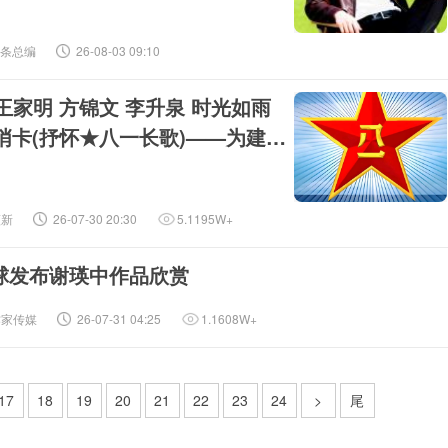
头条总编
26-08-03 09:10
王家明 方锦文 李升泉 时光如雨
来哨卡(抒怀★八一长歌)——为建军
博雅诗社审编发布‖
蕴新
26-07-30 20:30
5.1195W+
球发布谢瑛中作品欣赏
作家传媒
26-07-31 04:25
1.1608W+
17
18
19
20
21
22
23
24
>
尾