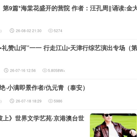
第9篇*海棠花盛开的营院 作者：汪孔周‖诵读:金
侠）
26-08-02 21:30
5274
•礼赞山河”一一 行走江山•天津行综艺演出专场（
26-07-16 12:56
5.8058W+
绝·小满即景作者/仇元青（泰安）
侠）
26-07-18 18:29
5986
坡上》世界文学艺苑·京港澳台世