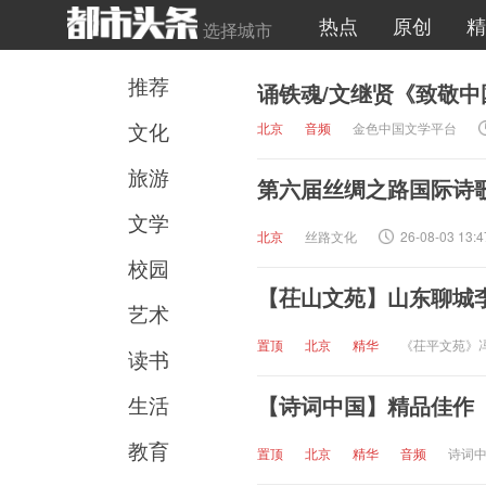
热点
原创
精
选择城市
推荐
诵铁魂/文继贤《致敬
文化
北京
音频
金色中国文学平台
旅游
第六届丝绸之路国际诗
文学
北京
丝路文化
26-08-03 13:4
校园
【茌山文苑】山东聊城
艺术
置顶
北京
精华
《茌平文苑》
读书
生活
【诗词中国】精品佳作
教育
置顶
北京
精华
音频
诗词