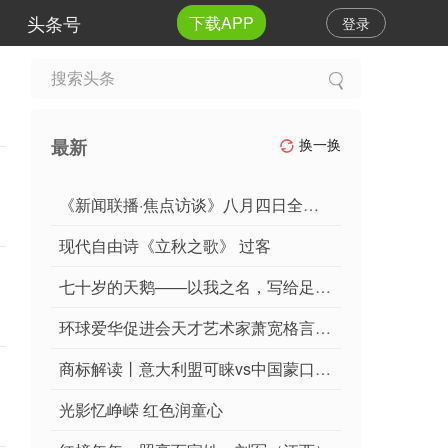
头条号
下载APP
登录
最新
换一换
《新闻联播·焦点访谈》八月四日全景录：二十首《永遇乐》颂盛世长卷，一篇《丙午夏夜观国闻赋》激荡时代风雷！
现代自由诗《立秋之歌》 过客
七十岁的天鹅——以我之名，写给足尖上的自己 文/池朝兴 刘晓伟 朗诵/刘晓伟
环球爱华促进会天才艺术家萧宽格言诗第2期（总第3期）
商标解读丨意大利盟可睐vs中国蒙口宁（1）
光影忆峥嵘 红色润童心