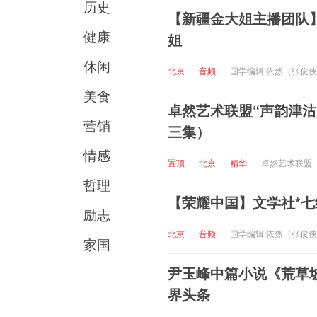
历史
【新疆金大姐主播团队】
健康
姐
休闲
北京
音频
国学编辑:依然（张俊
美食
卓然艺术联盟“声韵津沽
营销
三集）
情感
置顶
北京
精华
卓然艺术联盟
哲理
【荣耀中国】文学社*七
励志
北京
音频
国学编辑:依然（张俊
家国
尹玉峰中篇小说《荒草
界头条