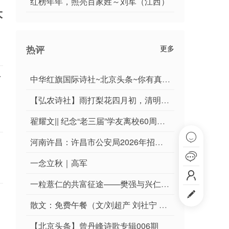
红榜年年，照亮百家姓～刘军（江西）
大
热评
更多
第
中华红旗国际诗社~北京头条~你有真正的朋友吗:作者/雨下罗加:诵读/边城
【弘农诗社】雨打梨花四月初，清明扫墓落英余（总第299期）
翟耀文|| 纪念“老三届”学友离校60周年感赋

河南许昌：许昌市公安局2026年招聘警务辅助人员公告

一念立秋｜高军

一粒薏仁的共富征途——樊强与兴仁薏仁米国际交易中心的产业突围纪实||郭军

散文：免费午餐（文/刘超产 刘社宁 图/刘陕锋 刘佳辉）
【北京头条】曾丹峰诗歌专辑006期