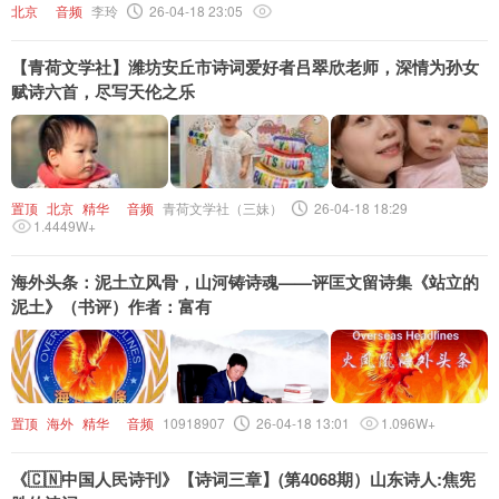
北京
音频
李玲
26-04-18 23:05
【青荷文学社】潍坊安丘市诗词爱好者吕翠欣老师，深情为孙女
赋诗六首，尽写天伦之乐
置顶
北京
精华
音频
青荷文学社（三妹）
26-04-18 18:29
1.4449W+
海外头条：泥土立风骨，山河铸诗魂——评匡文留诗集《站立的
泥土》（书评）作者：富有
置顶
海外
精华
音频
10918907
26-04-18 13:01
1.096W+
《🇨🇳中国人民诗刊》【诗词三章】(第4068期）山东诗人:焦宪