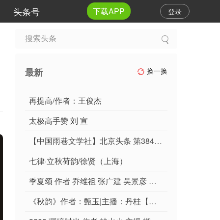
头条号
下载APP
登录
最新
换一换
再提高/作者：王俊杰
太极高手赞 刘 宣
【中国雨巷文学社】北京头条 第3849期 歌词《润染》作者：西维（西门恋古）- 长春
七律·立秋荷韵/徐贤（上海）
季夏颂 作者 乔维祖 张广建 吴景彦 柯美柘 刘皓 梅山洞人 王孝德 云卷云舒 高飞亮 郑震寰 心悟 北京头条
《秋韵》作者：甄玉|主播：丹桂【桃源国际诗歌文化传媒】桃源•馨声