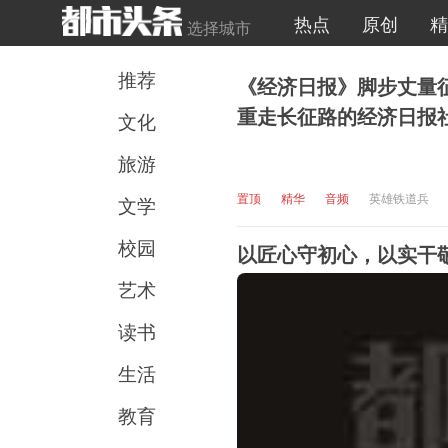
热点
原创
精
选择城市
推荐
《经济日报》脚步丈量
重走长征路的经济日报
文化
旅游
置顶
精华
音频
英雄铁道兵
文学
校园
以匠心守初心，以实干
艺术
读书
生活
教育