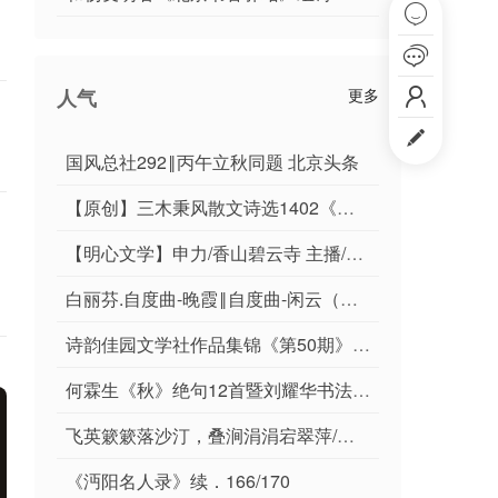


人气
更多


国风总社292‖丙午立秋同题 北京头条
【原创】三木秉风散文诗选1402《飞英簌簌落沙汀，叠涧涓涓宕翠萍》
【明心文学】申力/香山碧云寺 主播/薇薇
白丽芬.自度曲-晚霞‖自度曲-闲云（原创首发）
诗韵佳园文学社作品集锦《第50期》-周刊
何霖生《秋》绝句12首暨刘耀华书法5幅唯美佳作欣赏∥中国桂林都市漓江诗书画社（第99期）
飞英簌簌落沙汀，叠涧涓涓宕翠萍/三木秉凤诗文选
《沔阳名人录》续．166/170