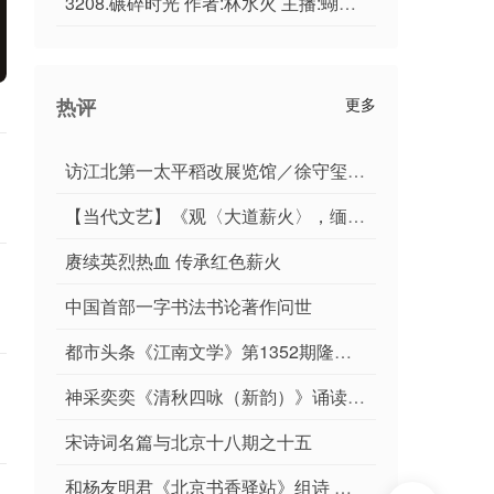
3208.碾碎时光 作者:林水火 主播:蝴蝶兰
热评
更多
访江北第一太平稻改展览馆／徐守玺（山东省临沂市）
【当代文艺】《观〈大道薪火〉，缅怀伟人初心》作者：张北传
赓续英烈热血 传承红色薪火
中国首部一字书法书论著作问世
都市头条《江南文学》第1352期隆重推介何基础、覃创健等42位特约诗人同题吟唱题图诗《躲 雨》作品专辑
神采奕奕《清秋四咏（新韵）》诵读：孙守志 宋富黎
宋诗词名篇与北京十八期之十五
和杨友明君《北京书香驿站》组诗 诗人朱建美 中华诗经阁编委