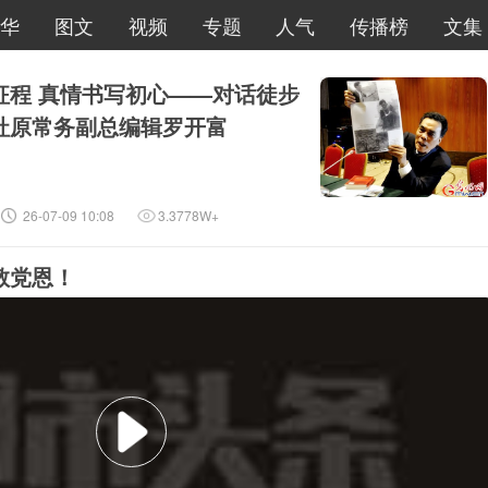
华
图文
视频
专题
人气
传播榜
文集
征程 真情书写初心——对话徒步
社原常务副总编辑罗开富
26-07-09 10:08
3.3778W+
敬党恩！