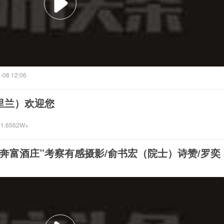
-08 12:06
里兰）欢迎您
1.6562W+
奔富酒庄”考察有感摄影/俞书宏（院士）诗赞/罗奕