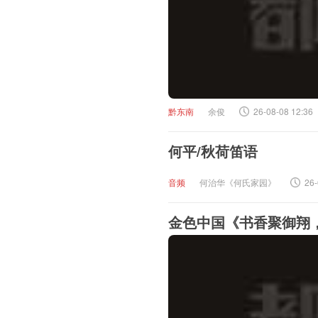
黔东南
余俊
26-08-08 12:36
何平/秋荷笛语
音频
何治华《何氏家园》
26-
金色中国《书香聚御翔