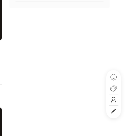



