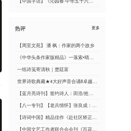
【中国字话】《沁园春·中华五十六个民族》文/丛延春//制作/田爽【第期】
热评
更多
【周至文苑】 潘 枫：作家的两个故乡
《中华头条作家版精品》一落索•晴日暑蒸（秦观体）词/[张福安]平安是福（河北）
一纸诗笺寄清秋｜楚廷富
世界诗歌典藏★4大好声音合诵Ⅱ卓越诗人：胡仲超《白桦思乡文集之六.中华街坊聚会》 金牌主播:简约 新绿 苓 龙之梦
【蓝月亮诗刊】签约诗人：田浩/抢秋膘
【八一专刊】【老兵情怀】张良成：《贺兰山从军情》/《难忘临朐接兵地》·北京头条·西安头条·都市头条发布！
【诗词中国】精品佳作《赴社区矫正管理局开展国防宣讲有感》作者：范世林
【中国文艺工作者联合会会刊《百花园地》特刊‖陕西作家杨建印先生精彩小说《晚情难暖》027】荐赏