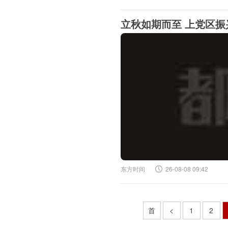
立秋如期而至 上党区
东方时间
26-08-08 09:42
首
<
1
2