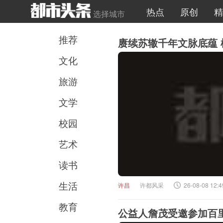
热点
原创
精
选择城市
推荐
赓续苏辙千年文脉底蕴
文化
旅游
文学
校园
艺术
读书
生活
许昌
许都风采
26-08-08 12:4
教育
公益人詹茂受邀参加百