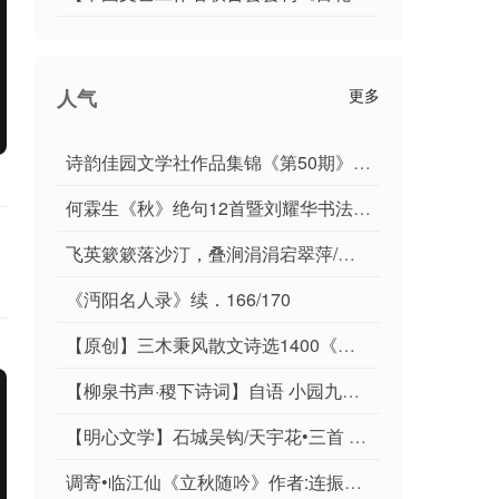
人气
更多
诗韵佳园文学社作品集锦《第50期》-周刊
何霖生《秋》绝句12首暨刘耀华书法5幅唯美佳作欣赏∥中国桂林都市漓江诗书画社（第99期）
飞英簌簌落沙汀，叠涧涓涓宕翠萍/三木秉凤诗文选
《沔阳名人录》续．166/170
【原创】三木秉风散文诗选1400《静待夜雨如期至，再携和风入锦笺》
【柳泉书声·稷下诗词】自语 小园九章｜作者李奎封
【明心文学】石城吴钩/天宇花•三首 主播/薇薇
调寄•临江仙《立秋随吟》作者:连振华 / 广东乐昌