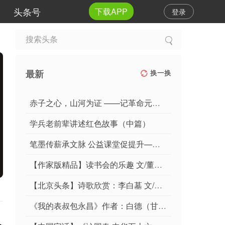
头条号
下载APP
登录
最新
换一换
赤子之心，山河为证 ——记革命元勋李井泉的四川岁月 纪实散文 陈学林（江西临川）
学兵老前辈讲述红色故事（中篇）
笔墨传薪承文脉 公益课堂促提升——朱復戡艺术研究院开展书法公益授课活动
【作家版精品】读书会的乐趣 文/董晓敏
【北京头条】诗歌欣赏：李白墓 文/张明
《我的表叔包永昌》作者：白德（甘肃）编辑制作：段广亭【都市头条采菊东篱文学社】