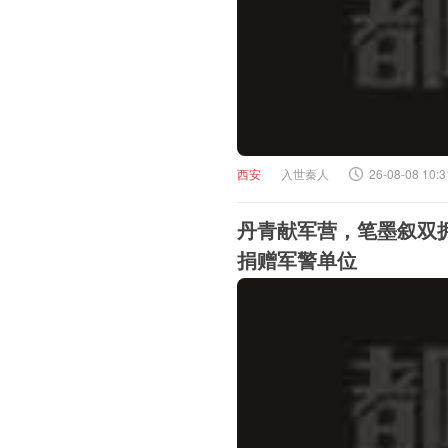
西安
入世秦人
26-08-08 10:3
丹青献军营，笔墨叙双
捐赠军警单位