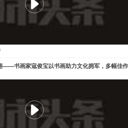
1
拥——书画家寇俊宝以书画助力文化拥军，多幅佳