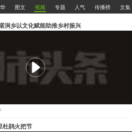
华
图文
视频
专题
人气
传播榜
文集
 椹涧乡以文化赋能助推乡村振兴
9
里杜鹃火把节