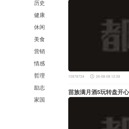
历史
健康
休闲
美食
营销
情感
哲理
10978724
26-08-08 12:39
励志
苗族满月酒5玩转盘开
家国