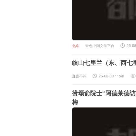
北京
金色中国文学平台
26-08
峡山七里兰（东、西七
直言不讳
26-08-08 11:40
赞颂俞院士“阿德莱德访
梅