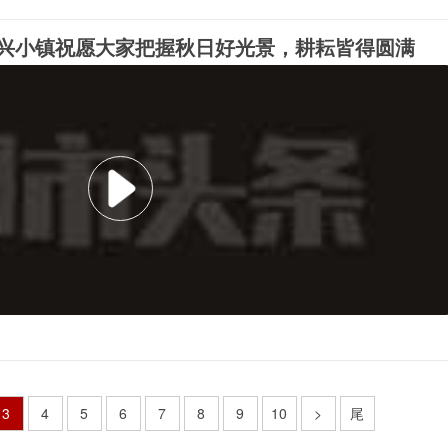
振兴小镇祝愿大家把握秋日好光景，耕耘皆得圆满
3
4
5
6
7
8
9
10
>
尾