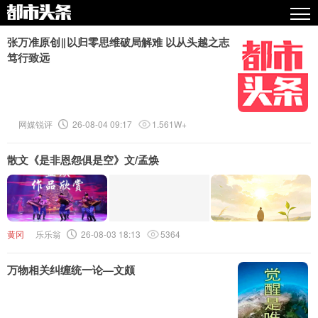
热点
张万准原创‖以归零思维破局解难 以从头越之志
笃行致远
原创
精华
网媒锐评
26-08-04 09:17
1.561W+
图文
视频
散文《是非恩怨俱是空》文/孟焕
专栏
专题
黄冈
乐乐翁
26-08-03 18:13
5364
人气
万物相关纠缠统一论—文颇
传播榜
文集