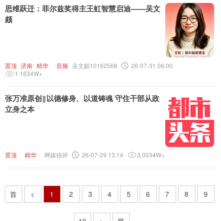
思维跃迁：菲尔兹奖得主王虹智慧启迪——吴文
颇
置顶
济南
精华
音频
吴文頗10162568
26-07-31 06:00
1.1634W+
张万准原创‖以德修身、以道铸魂 守住干部从政
立身之本
置顶
精华
网媒锐评
26-07-29 13:14
3.0034W+
首
<
1
2
3
4
5
6
7
8
9
10
>
尾