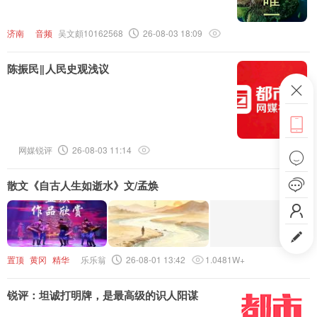
头条号
济南
音频
吴文頗10162568
26-08-03 18:09
下载APP
陈振民‖人民史观浅议
ဆ

网媒锐评
26-08-03 11:14


散文《自古人生如逝水》文/孟焕


置顶
黄冈
精华
乐乐翁
26-08-01 13:42
1.0481W+
锐评：坦诚打明牌，是最高级的识人阳谋